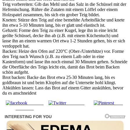
Teig vorbereiten: Gib das Mehl und das Salz in die Schüssel mit der
Hefemischung. Rühre die Zutaten mit einem Löffel oder einem
Holzspatel zusammen, bis sich ein grober Teig bildet.
Kneten: Stürze den Teig auf eine bemehlte Arbeitsfläche und knete
ihn etwa 5-10 Minuten lang, bis er glatt und elastisch ist.
Gehzeit: Forme den Teig zu einer Kugel, lege ihn in eine leicht
geölte Schüssel, decke ihn ab (z.B. mit einem Küchentuch) und
lasse ihn an einem warmen Ort etwa 1-2 Stunden gehen, bis er sich
verdoppelt hat.
Backen: Heize den Ofen auf 220°C (Ober-/Unterhitze) vor. Forme
den Teig nach Wunsch (z.B. zu einem Laib oder in eine
Kastenform) und lasse ihn noch einmal 30 Minuten gehen. Schneide
die Oberfläche des Teigs leicht ein, damit das Brot beim Backen
schön aufgeht.
Brot backen: Backe das Brot etwa 25-30 Minuten lang, bis es
goldbraun ist und beim Klopfen auf die Unterseite hohl klingt.
Abkühlen lassen: Lass das Brot auf einem Gitter auskühlen, bevor
du es anschneidest
Share on
Post on X
Save
Facebook