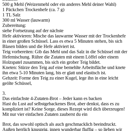
500 g Mehl (Weizenmehl oder ein anderes Mehl deiner Wahl)
1 Päckchen Trockenhefe (ca. 7 g)
1 TL Salz
300 ml Wasser (lauwarm)
Zubereitung:
siehe Fortsetzung auf der nächste
Hefe aktivieren: Mische das lauwarme Wasser mit der Trockenhefe
in einer großen Schüssel. Lass es etwa 5 Minuten stehen, bis sich
Blasen bilden und die Hefe aktiviert ist.
Teig vorbereiten: Gib das Mehl und das Salz in die Schüssel mit der
Hefemischung. Rühre die Zutaten mit einem Löffel oder einem
Holzspatel zusammen, bis sich ein grober Teig bildet.
Kneten: Stürze den Teig auf eine bemehlte Arbeitsfläche und knete
ihn etwa 5-10 Minuten lang, bis er glatt und elastisch ist.
Gehzeit: Forme den Teig zu einer Kugel, lege ihn in eine leicht
geölte Schüssel,
3.
Das einfachste 4-Zutaten-Brot – Jeder kann es backen
Hast du Lust auf selbstgebackenes Brot, aber denkst, dass es zu
kompliziert ist? Keine Sorge, dieses Rezept wird dich überzeugen!
Mit nur vier einfachen Zutaten zauberst du ein
Brot, das sowohl optisch als auch geschmacklich beeindruckt.
Außen herrlich knusprig, innen wunderbar fluffig – so lieben wir