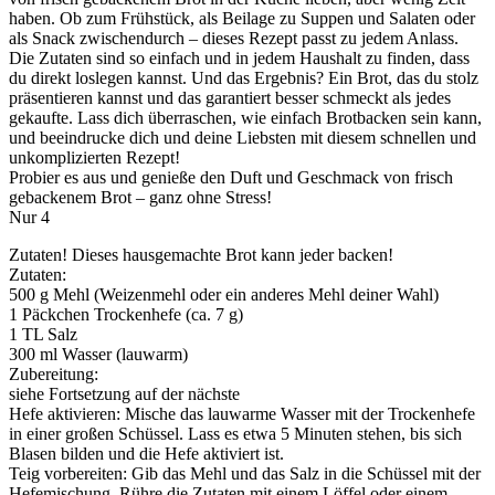
haben. Ob zum Frühstück, als Beilage zu Suppen und Salaten oder
als Snack zwischendurch – dieses Rezept passt zu jedem Anlass.
Die Zutaten sind so einfach und in jedem Haushalt zu finden, dass
du direkt loslegen kannst. Und das Ergebnis? Ein Brot, das du stolz
präsentieren kannst und das garantiert besser schmeckt als jedes
gekaufte. Lass dich überraschen, wie einfach Brotbacken sein kann,
und beeindrucke dich und deine Liebsten mit diesem schnellen und
unkomplizierten Rezept!
Probier es aus und genieße den Duft und Geschmack von frisch
gebackenem Brot – ganz ohne Stress!
Nur 4
Zutaten! Dieses hausgemachte Brot kann jeder backen!
Zutaten:
500 g Mehl (Weizenmehl oder ein anderes Mehl deiner Wahl)
1 Päckchen Trockenhefe (ca. 7 g)
1 TL Salz
300 ml Wasser (lauwarm)
Zubereitung:
siehe Fortsetzung auf der nächste
Hefe aktivieren: Mische das lauwarme Wasser mit der Trockenhefe
in einer großen Schüssel. Lass es etwa 5 Minuten stehen, bis sich
Blasen bilden und die Hefe aktiviert ist.
Teig vorbereiten: Gib das Mehl und das Salz in die Schüssel mit der
Hefemischung. Rühre die Zutaten mit einem Löffel oder einem