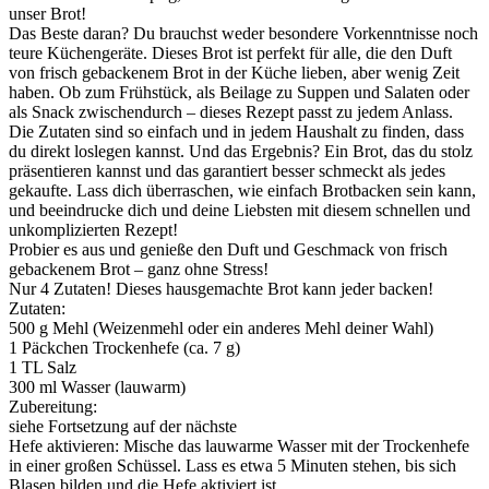
unser Brot!
Das Beste daran? Du brauchst weder besondere Vorkenntnisse noch
teure Küchengeräte. Dieses Brot ist perfekt für alle, die den Duft
von frisch gebackenem Brot in der Küche lieben, aber wenig Zeit
haben. Ob zum Frühstück, als Beilage zu Suppen und Salaten oder
als Snack zwischendurch – dieses Rezept passt zu jedem Anlass.
Die Zutaten sind so einfach und in jedem Haushalt zu finden, dass
du direkt loslegen kannst. Und das Ergebnis? Ein Brot, das du stolz
präsentieren kannst und das garantiert besser schmeckt als jedes
gekaufte. Lass dich überraschen, wie einfach Brotbacken sein kann,
und beeindrucke dich und deine Liebsten mit diesem schnellen und
unkomplizierten Rezept!
Probier es aus und genieße den Duft und Geschmack von frisch
gebackenem Brot – ganz ohne Stress!
Nur 4 Zutaten! Dieses hausgemachte Brot kann jeder backen!
Zutaten:
500 g Mehl (Weizenmehl oder ein anderes Mehl deiner Wahl)
1 Päckchen Trockenhefe (ca. 7 g)
1 TL Salz
300 ml Wasser (lauwarm)
Zubereitung:
siehe Fortsetzung auf der nächste
Hefe aktivieren: Mische das lauwarme Wasser mit der Trockenhefe
in einer großen Schüssel. Lass es etwa 5 Minuten stehen, bis sich
Blasen bilden und die Hefe aktiviert ist.