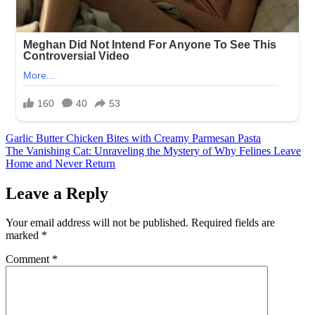
Post
Garlic Butter Chicken Bites with Creamy Parmesan Pasta
The Vanishing Cat: Unraveling the Mystery of Why Felines Leave
navigation
Home and Never Return
Leave a Reply
Your email address will not be published.
Required fields are
marked
*
Comment
*