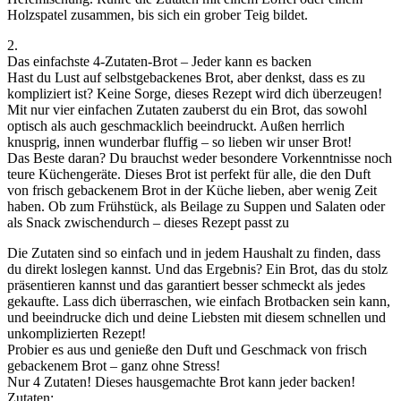
Holzspatel zusammen, bis sich ein grober Teig bildet.
2.
Das einfachste 4-Zutaten-Brot – Jeder kann es backen
Hast du Lust auf selbstgebackenes Brot, aber denkst, dass es zu
kompliziert ist? Keine Sorge, dieses Rezept wird dich überzeugen!
Mit nur vier einfachen Zutaten zauberst du ein Brot, das sowohl
optisch als auch geschmacklich beeindruckt. Außen herrlich
knusprig, innen wunderbar fluffig – so lieben wir unser Brot!
Das Beste daran? Du brauchst weder besondere Vorkenntnisse noch
teure Küchengeräte. Dieses Brot ist perfekt für alle, die den Duft
von frisch gebackenem Brot in der Küche lieben, aber wenig Zeit
haben. Ob zum Frühstück, als Beilage zu Suppen und Salaten oder
als Snack zwischendurch – dieses Rezept passt zu
Die Zutaten sind so einfach und in jedem Haushalt zu finden, dass
du direkt loslegen kannst. Und das Ergebnis? Ein Brot, das du stolz
präsentieren kannst und das garantiert besser schmeckt als jedes
gekaufte. Lass dich überraschen, wie einfach Brotbacken sein kann,
und beeindrucke dich und deine Liebsten mit diesem schnellen und
unkomplizierten Rezept!
Probier es aus und genieße den Duft und Geschmack von frisch
gebackenem Brot – ganz ohne Stress!
Nur 4 Zutaten! Dieses hausgemachte Brot kann jeder backen!
Zutaten: