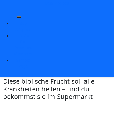
Skip
Best Recipes
to
content
Buy
Adspace
Hide Ads
for
Premium
Members
Sample
Page
Diese biblische Frucht soll alle
Krankheiten heilen – und du
bekommst sie im Supermarkt