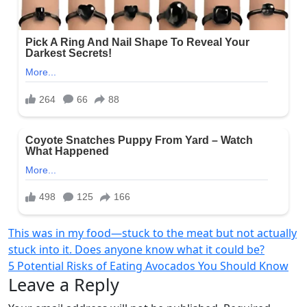
Post
This was in my food—stuck to the meat but not actually
stuck into it. Does anyone know what it could be?
navigation
5 Potential Risks of Eating Avocados You Should Know
Leave a Reply