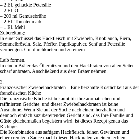
– 2 EL gehackte Petersilie
– 2 EL Öl
– 200 ml Gemüsebrühe
– 2 EL Tomatenmark
– 1 EL Mehl
Zubereitung:
In einer Schüssel das Hackfleisch mit Zwiebeln, Knoblauch, Eiern,
Semmelbröseln, Salz, Pfeffer, Paprikapulver, Senf und Petersilie
vermengen. Gut durchkneten und zu einem
Laib formen.
In einem Bräter das Öl erhitzen und den Hackbraten von allen Seiten
scharf anbraten. Anschließend aus dem Bräter nehmen.
2.
Französischer Zwiebelhackbraten – Eine herzhafte Köstlichkeit aus der
französischen Küche
Die französische Küche ist bekannt für ihre aromatischen und
raffinierten Gerichte, und dieser Zwiebelhackbraten ist keine
Ausnahme. Wenn Sie auf der Suche nach einem herzhaften und
dennoch einfach zuzubereitenden Gericht sind, das Ihre Familie und
Gäste gleichermaßen begeistern wird, ist dieses Rezept genau das
Richtige.
Die Kombination aus saftigem Hackfleisch, feinen Gewürzen und
einer cremigen Sauce macht diesen Hackbraten zu einem echten