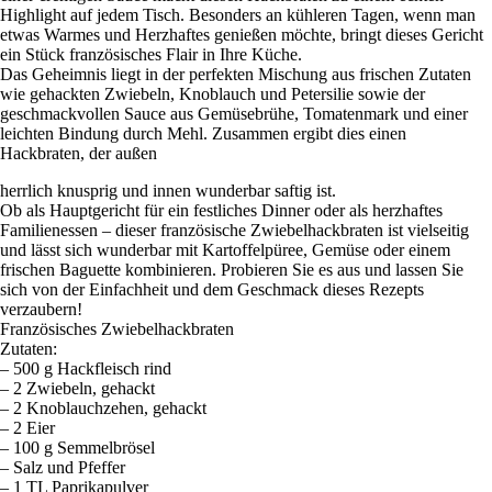
Highlight auf jedem Tisch. Besonders an kühleren Tagen, wenn man
etwas Warmes und Herzhaftes genießen möchte, bringt dieses Gericht
ein Stück französisches Flair in Ihre Küche.
Das Geheimnis liegt in der perfekten Mischung aus frischen Zutaten
wie gehackten Zwiebeln, Knoblauch und Petersilie sowie der
geschmackvollen Sauce aus Gemüsebrühe, Tomatenmark und einer
leichten Bindung durch Mehl. Zusammen ergibt dies einen
Hackbraten, der außen
herrlich knusprig und innen wunderbar saftig ist.
Ob als Hauptgericht für ein festliches Dinner oder als herzhaftes
Familienessen – dieser französische Zwiebelhackbraten ist vielseitig
und lässt sich wunderbar mit Kartoffelpüree, Gemüse oder einem
frischen Baguette kombinieren. Probieren Sie es aus und lassen Sie
sich von der Einfachheit und dem Geschmack dieses Rezepts
verzaubern!
Französisches Zwiebelhackbraten
Zutaten:
– 500 g Hackfleisch rind
– 2 Zwiebeln, gehackt
– 2 Knoblauchzehen, gehackt
– 2 Eier
– 100 g Semmelbrösel
– Salz und Pfeffer
– 1 TL Paprikapulver