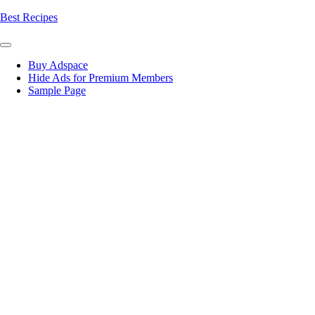
Skip
Best Recipes
to
content
Buy Adspace
Hide Ads for Premium Members
Sample Page