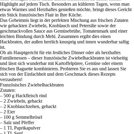
Highlight auf jedem Tisch. Besonders an kühleren Tagen, wenn man
etwas Warmes und Herzhaftes genießen möchte, bringt dieses Gericht
ein Stück französisches Flair in Ihre Küche.
Das Geheimnis liegt in der perfekten Mischung aus frischen Zutaten
wie gehackten Zwiebeln, Knoblauch und Petersilie sowie der
geschmackvollen Sauce aus Gemüsebrühe, Tomatenmark und einer
leichten Bindung durch Mehl. Zusammen ergibt dies einen
Hackbraten, der außen herrlich knusprig und innen wunderbar saftig
ist.
Ob als Hauptgericht für ein festliches Dinner oder als herzhaftes
Familienessen – dieser französische Zwiebelhackbraten ist vielseitig
und lässt sich wunderbar mit Kartoffelpüree, Gemüse oder einem
frischen Baguette kombinieren. Probieren Sie es aus und lassen Sie
sich von der Einfachheit und dem Geschmack dieses Rezepts
verzaubern!
Französisches Zwiebelhackbraten
Zutaten:
– 500 g Hackfleisch rind
– 2 Zwiebeln, gehackt
– 2 Knoblauchzehen, gehackt
– 2 Eier
– 100 g Semmelbrösel
– Salz und Pfeffer
– 1 TL Paprikapulver
– 1 TL Senf