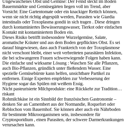
Ungewaschenes Obst und Gemüse: Der Feind steckt im Boden
Bauernmärkte und Gemüsegärten liegen voll im Trend, aber
Vorsicht: Eine Gartentomate oder ein knackiger Rettich können,
wenn sie nicht richtig abgespült werden, Parasiten wie Giardia
intestinalis oder Toxoplasma gondii in sich tragen . Diese dringen
durch kontaminiertes Bewässerungswasser, Tierkot oder einfachen
Kontakt mit kontaminiertem Boden ein.
Dieses Risiko betrifft insbesondere Wurzelgemüse, Salate,
aromatische Kräuter und aus dem Boden gepflücktes Obst. Es sei
darauf hingewiesen, dass auch Frankreich von der Toxoplasmose
nicht verschont bleibt, einer weit verbreiteten parasitären Infektion,
die bei schwangeren Frauen schwerwiegende Folgen haben kann.
Die einfache und wirksame Lösung : Waschen Sie alle Pflanzen,
auch Bio-Pflanzen, gründlich unter fließendem Wasser. Eine
spezielle Gemüsebürste kann helfen, unsichtbare Partikel zu
entfernen. Einige Experten empfehlen zur Verbesserung der
Hygiene sogar das Spülen mit weißem Essig.
Nicht pasteurisierte Milchprodukte: eine Rückkehr zur Tradition…
riskant
Rohmilchkäse ist ein Sinnbild der französischen Gastronomie –
denken Sie an Camembert aus der Normandie, Roquefort oder
Reblochon vom Bauernhof. Sie können aber auch ein Nährboden
für bestimmte Mikroorganismen sein, insbesondere für
Cryptosporidium , einen Parasiten, der schwere Darmerkrankungen
verursachen kann.