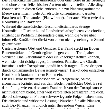
Die Feierlichkeiten zum Jahresende oder eine Reise in die Bretagne
sind ohne einen Teller frischer Austern nicht vorstellbar. Allerdings
können sich in diesen Schalentieren, die zur Nahrungsaufnahme
Meerwasser filtern, viele Schadstoffe konzentrieren, darunter
Parasiten wie Trematoden (Plattwürmer), aber auch Viren (wie das
Norovirus) und Bakterien.
Während die französischen Gesundheitsstandards strenge
Kontrollen in Fischerei- und Landwirtschaftsgebieten vorschreiben,
entsteht das Problem insbesondere dann, wenn die Ware über
informelle Kanäle oder direkt von einem nicht genehmigten Strand
gekauft wird.
Ungewaschenes Obst und Gemüse: Der Feind steckt im Boden
Bauernmärkte und Gemüsegärten liegen voll im Trend, aber
Vorsicht: Eine Gartentomate oder ein knackiger Rettich können,
wenn sie nicht richtig abgespült werden, Parasiten wie Giardia
intestinalis oder Toxoplasma gondii in sich tragen . Diese dringen
durch kontaminiertes Bewässerungswasser, Tierkot oder einfachen
Kontakt mit kontaminiertem Boden ein.
Dieses Risiko betrifft insbesondere Wurzelgemüse, Salate,
aromatische Kräuter und aus dem Boden gepflücktes Obst. Es sei
darauf hingewiesen, dass auch Frankreich von der Toxoplasmose
nicht verschont bleibt, einer weit verbreiteten parasitären Infektion,
die bei schwangeren Frauen schwerwiegende Folgen haben kann.
Die einfache und wirksame Lösung : Waschen Sie alle Pflanzen,
auch Bio-Pflanzen, gründlich unter fließendem Wasser. Eine