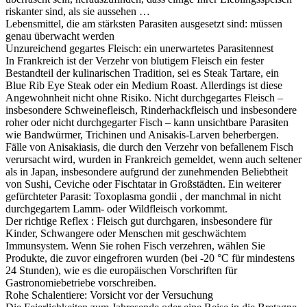
riskanter sind, als sie aussehen …
Lebensmittel, die am stärksten Parasiten ausgesetzt sind: müssen
genau überwacht werden
Unzureichend gegartes Fleisch: ein unerwartetes Parasitennest
In Frankreich ist der Verzehr von blutigem Fleisch ein fester
Bestandteil der kulinarischen Tradition, sei es Steak Tartare, ein
Blue Rib Eye Steak oder ein Medium Roast. Allerdings ist diese
Angewohnheit nicht ohne Risiko. Nicht durchgegartes Fleisch –
insbesondere Schweinefleisch, Rinderhackfleisch und insbesondere
roher oder nicht durchgegarter Fisch – kann unsichtbare Parasiten
wie Bandwürmer, Trichinen und Anisakis-Larven beherbergen.
Fälle von Anisakiasis, die durch den Verzehr von befallenem Fisch
verursacht wird, wurden in Frankreich gemeldet, wenn auch seltener
als in Japan, insbesondere aufgrund der zunehmenden Beliebtheit
von Sushi, Ceviche oder Fischtatar in Großstädten. Ein weiterer
gefürchteter Parasit: Toxoplasma gondii , der manchmal in nicht
durchgegartem Lamm- oder Wildfleisch vorkommt.
Der richtige Reflex : Fleisch gut durchgaren, insbesondere für
Kinder, Schwangere oder Menschen mit geschwächtem
Immunsystem. Wenn Sie rohen Fisch verzehren, wählen Sie
Produkte, die zuvor eingefroren wurden (bei -20 °C für mindestens
24 Stunden), wie es die europäischen Vorschriften für
Gastronomiebetriebe vorschreiben.
Rohe Schalentiere: Vorsicht vor der Versuchung