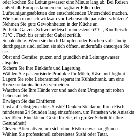
oder kochen Sie Leitungswasser eine Minute lang ab. Bei Reisen
außerhalb Europas können ein tragbarer Filter oder
Luftreinigungstabletten den entscheidenden Unterschied machen.
Wie kann man sich wirksam vor Lebensmittelparasiten schützen?
Nehmen Sie gute Gewohnheiten in der Küche an
Perfekte Garzeit: Schweinefleisch mindestens 63°C , Rindfleisch
71°C , Fisch bis er mit der Gabel zerfällt.
Schalentiere: Wenn sie durch Dämpfen oder Kochen vollständig
durchgegart sind, sollten sie sich öffnen, andernfalls entsorgen Sie
sie.
Obst und Gemüse: putzen und gründlich mit Leitungswasser
abspülen.
Sichern Sie Ihre Einkäufe und Lagerung
Wählen Sie pasteurisierte Produkte für Milch, Käse und Joghurt.
Lagern Sie rohe Lebensmittel separat im Kühlschrank, um eine
Kreuzkontamination zu vermeiden.
Waschen Sie Ihre Hände vor und nach dem Umgang mit rohen
Lebensmitteln.
Erwägen Sie das Einfrieren
Lust auf selbstgemachtes Sushi? Denken Sie daran, Ihren Fisch
mindestens 24 Stunden lang einzufrieren, um Parasiten wie Anisakis
abzutöten. Eine kleine Geste für Sie, ein großer Schritt für Ihre
Gesundheit!
Clevere Alternativen, um sich ohne Risiko etwas zu gönnen
Wählen Sie professionell zubereitetes Sushi oder Tatar.