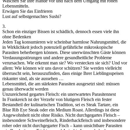
Waschen Sie Ihre Hände vor und nach dem Umgang mit rohen
Lebensmitteln.
Erwägen Sie das Einfrieren
Lust auf selbstgemachtes Sushi?
3.
Schon ein einziger Bissen ist schädlich, dennoch essen viele ihn
ohne Bedenken
Jeden Tag konsumieren wir scheinbar harmlose Nahrungsmittel, die
in Wirklichkeit jedoch potenziell gefährliche mikroskopische
Parasiten beherbergen können. Diese unerwünschten Gäste können
Verdauungsstörungen und andere gesundheitliche Probleme
verursachen. Wie erkennt man sie? Wo verstecken sie sich? Und vor
allem: Wie können wir uns davor schützen? Sie werden vielleicht
überrascht sein, herauszufinden, dass einige Ihrer Lieblingsspeisen
riskanter sind, als sie aussehen …
Lebensmittel, die am stärksten Parasiten ausgesetzt sind: müssen
genau überwacht werden
Unzureichend gegartes Fleisch: ein unerwartetes Parasitennest
In Frankreich ist der Verzehr von blutigem Fleisch ein fester
Bestandteil der kulinarischen Tradition, sei es Steak Tartare, ein
Blue Rib Eye Steak oder ein Medium Roast. Allerdings ist diese
Angewohnheit nicht ohne Risiko. Nicht durchgegartes Fleisch –
insbesondere Schweinefleisch, Rinderhackfleisch und insbesondere
roher oder nicht durchgegarter Fisch – kann unsichtbare Parasiten