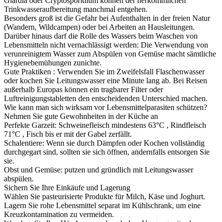
Giardia oder Cryptosporidium können der herkömmlichen
Trinkwasseraufbereitung manchmal entgehen.
Besonders groß ist die Gefahr bei Aufenthalten in der freien Natur
(Wandern, Wildcampen) oder bei Arbeiten an Hausleitungen.
Darüber hinaus darf die Rolle des Wassers beim Waschen von
Lebensmitteln nicht vernachlässigt werden: Die Verwendung von
verunreinigtem Wasser zum Abspülen von Gemüse macht sämtliche
Hygienebemühungen zunichte.
Gute Praktiken : Verwenden Sie im Zweifelsfall Flaschenwasser
oder kochen Sie Leitungswasser eine Minute lang ab. Bei Reisen
außerhalb Europas können ein tragbarer Filter oder
Luftreinigungstabletten den entscheidenden Unterschied machen.
Wie kann man sich wirksam vor Lebensmittelparasiten schützen?
Nehmen Sie gute Gewohnheiten in der Küche an
Perfekte Garzeit: Schweinefleisch mindestens 63°C , Rindfleisch
71°C , Fisch bis er mit der Gabel zerfällt.
Schalentiere: Wenn sie durch Dämpfen oder Kochen vollständig
durchgegart sind, sollten sie sich öffnen, andernfalls entsorgen Sie
sie.
Obst und Gemüse: putzen und gründlich mit Leitungswasser
abspülen.
Sichern Sie Ihre Einkäufe und Lagerung
Wählen Sie pasteurisierte Produkte für Milch, Käse und Joghurt.
Lagern Sie rohe Lebensmittel separat im Kühlschrank, um eine
Kreuzkontamination zu vermeiden.