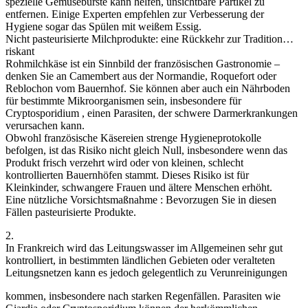
spezielle Gemüsebürste kann helfen, unsichtbare Partikel zu
entfernen. Einige Experten empfehlen zur Verbesserung der
Hygiene sogar das Spülen mit weißem Essig.
Nicht pasteurisierte Milchprodukte: eine Rückkehr zur Tradition…
riskant
Rohmilchkäse ist ein Sinnbild der französischen Gastronomie –
denken Sie an Camembert aus der Normandie, Roquefort oder
Reblochon vom Bauernhof. Sie können aber auch ein Nährboden
für bestimmte Mikroorganismen sein, insbesondere für
Cryptosporidium , einen Parasiten, der schwere Darmerkrankungen
verursachen kann.
Obwohl französische Käsereien strenge Hygieneprotokolle
befolgen, ist das Risiko nicht gleich Null, insbesondere wenn das
Produkt frisch verzehrt wird oder von kleinen, schlecht
kontrollierten Bauernhöfen stammt. Dieses Risiko ist für
Kleinkinder, schwangere Frauen und ältere Menschen erhöht.
Eine nützliche Vorsichtsmaßnahme : Bevorzugen Sie in diesen
Fällen pasteurisierte Produkte.
2.
In Frankreich wird das Leitungswasser im Allgemeinen sehr gut
kontrolliert, in bestimmten ländlichen Gebieten oder veralteten
Leitungsnetzen kann es jedoch gelegentlich zu Verunreinigungen
kommen, insbesondere nach starken Regenfällen. Parasiten wie