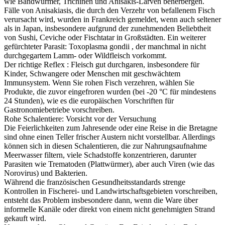
wie Bandwürmer, Trichinen und Anisakis-Larven beherbergen.
Fälle von Anisakiasis, die durch den Verzehr von befallenem Fisch
verursacht wird, wurden in Frankreich gemeldet, wenn auch seltener
als in Japan, insbesondere aufgrund der zunehmenden Beliebtheit
von Sushi, Ceviche oder Fischtatar in Großstädten. Ein weiterer
gefürchteter Parasit: Toxoplasma gondii , der manchmal in nicht
durchgegartem Lamm- oder Wildfleisch vorkommt.
Der richtige Reflex : Fleisch gut durchgaren, insbesondere für
Kinder, Schwangere oder Menschen mit geschwächtem
Immunsystem. Wenn Sie rohen Fisch verzehren, wählen Sie
Produkte, die zuvor eingefroren wurden (bei -20 °C für mindestens
24 Stunden), wie es die europäischen Vorschriften für
Gastronomiebetriebe vorschreiben.
Rohe Schalentiere: Vorsicht vor der Versuchung
Die Feierlichkeiten zum Jahresende oder eine Reise in die Bretagne
sind ohne einen Teller frischer Austern nicht vorstellbar. Allerdings
können sich in diesen Schalentieren, die zur Nahrungsaufnahme
Meerwasser filtern, viele Schadstoffe konzentrieren, darunter
Parasiten wie Trematoden (Plattwürmer), aber auch Viren (wie das
Norovirus) und Bakterien.
Während die französischen Gesundheitsstandards strenge
Kontrollen in Fischerei- und Landwirtschaftsgebieten vorschreiben,
entsteht das Problem insbesondere dann, wenn die Ware über
informelle Kanäle oder direkt von einem nicht genehmigten Strand
gekauft wird.