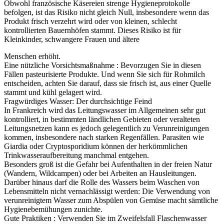
Obwohl französische Käsereien strenge Hygieneprotokolle
befolgen, ist das Risiko nicht gleich Null, insbesondere wenn das
Produkt frisch verzehrt wird oder von kleinen, schlecht
kontrollierten Bauernhöfen stammt. Dieses Risiko ist für
Kleinkinder, schwangere Frauen und ältere
Menschen erhöht.
Eine nützliche Vorsichtsmaßnahme : Bevorzugen Sie in diesen
Fällen pasteurisierte Produkte. Und wenn Sie sich für Rohmilch
entscheiden, achten Sie darauf, dass sie frisch ist, aus einer Quelle
stammt und kühl gelagert wird.
Fragwürdiges Wasser: Der durchsichtige Feind
In Frankreich wird das Leitungswasser im Allgemeinen sehr gut
kontrolliert, in bestimmten ländlichen Gebieten oder veralteten
Leitungsnetzen kann es jedoch gelegentlich zu Verunreinigungen
kommen, insbesondere nach starken Regenfällen. Parasiten wie
Giardia oder Cryptosporidium können der herkömmlichen
Trinkwasseraufbereitung manchmal entgehen.
Besonders groß ist die Gefahr bei Aufenthalten in der freien Natur
(Wandern, Wildcampen) oder bei Arbeiten an Hausleitungen.
Darüber hinaus darf die Rolle des Wassers beim Waschen von
Lebensmitteln nicht vernachlässigt werden: Die Verwendung von
verunreinigtem Wasser zum Abspülen von Gemüse macht sämtliche
Hygienebemühungen zunichte.
Gute Praktiken : Verwenden Sie im Zweifelsfall Flaschenwasser