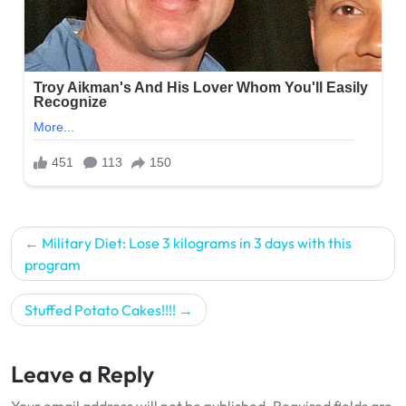
Post
Military Diet: Lose 3 kilograms in 3 days with this
navigation
program
Stuffed Potato Cakes!!!!
Leave a Reply
Your email address will not be published.
Required fields are